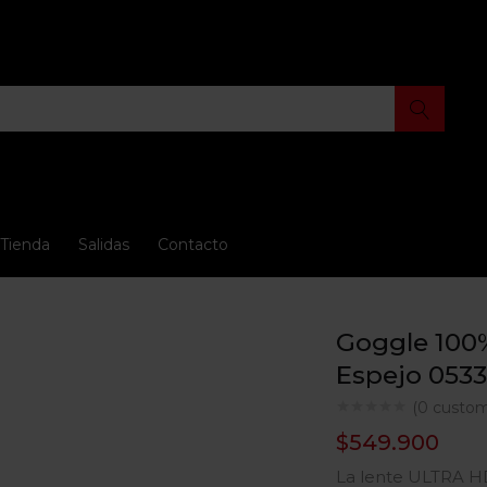
Tienda
Salidas
Contacto
Goggle 100
Espejo 0533
(
0
custom
$
549.900
La lente ULTRA HD