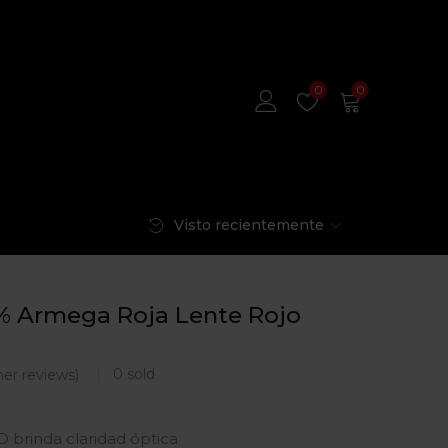
0
0
Visto recientemente
% Armega Roja Lente Rojo
0
sold
er reviews)
 brinda claridad óptica