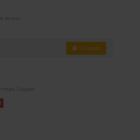
 de deseos
Consultar
s
rmega
,
Goggles