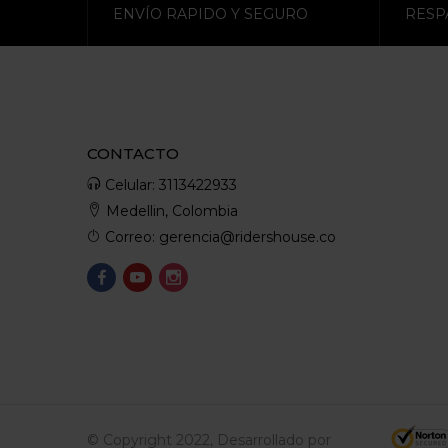
ENVÍO RAPIDO Y SEGURO
RESP
CONTACTO
Celular: 3113422933
Medellin, Colombia
Correo: gerencia@ridershouse.co
© Copyright 2022, Desarrollado por