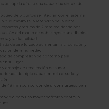
ración rápida ofrece una capacidad simple de
loqueo de 6 puntos se integran con el sistema
lo que maximiza la retención de la lente
a impactos y roturas de 2 mm moldeada por
trucción del marco de doble inyección adherida
ncia y la durabilidad
rada de aire forzado aumentan la circulación y
cuación de la humedad
lado de compresión de contorno para
s en su lugar
n y drenaje de recolección de sudor
erforada de triple capa controla el sudor y
ación
a de 48 mm con cordón de silicona grueso para
o
emovible para una mayor deflexión contra la
iduos