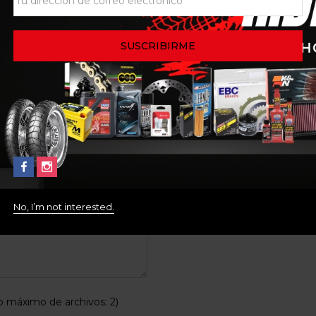
.
Los campos obligatorios
No, I’m not interested.
máximo de archivos: 2)