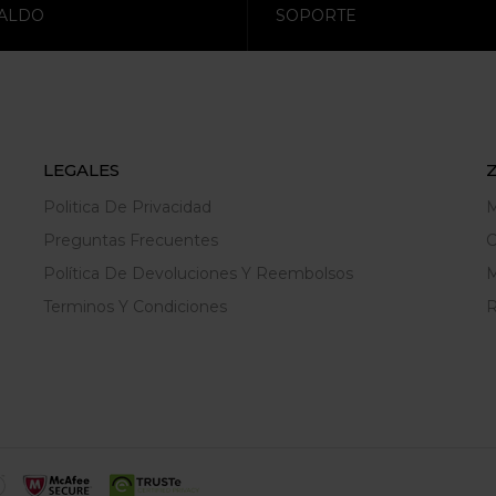
ALDO
SOPORTE
LEGALES
Politica De Privacidad
M
Preguntas Frecuentes
C
Política De Devoluciones Y Reembolsos
M
Terminos Y Condiciones
R