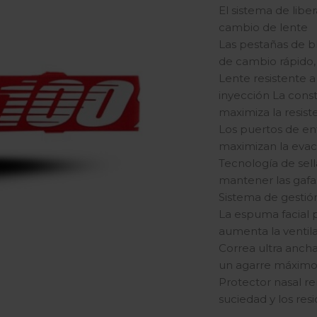
El sistema de libe
cambio de lente
Las pestañas de b
de cambio rápido, 
Lente resistente 
inyección La cons
maximiza la resiste
Los puertos de ent
maximizan la eva
Tecnología de sel
mantener las gafa
Sistema de gestió
La espuma facial p
aumenta la ventil
Correa ultra anch
un agarre máxim
Protector nasal r
suciedad y los res