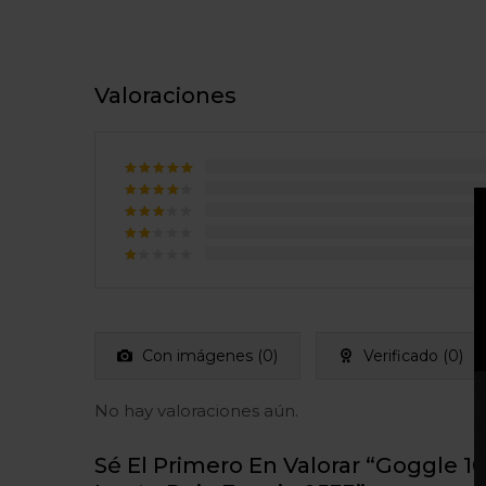
Valoraciones
Valorado
con
5
de
Valorado
5
con
4
Valorado
de 5
con
3
Valorado
de 5
con
Valorado
2
con
de
1
5
de
5
Con imágenes (
0
)
Verificado (
0
)
No hay valoraciones aún.
Sé El Primero En Valorar “Goggle 