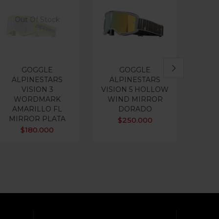
Out Of Stock
GOGGLE
GOGGLE
Goggl
ALPINESTARS
ALPINESTARS
2 Az
VISION 3
VISION 5 HOLLOW
E
WORDMARK
WIND MIRROR
AMARILLO FL
DORADO
MIRROR PLATA
$
250.000
$
180.000