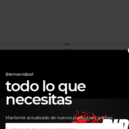
0%
0%
0%
0%
0%
Bienvenidos!!
todo lo que
necesitas
Todas las estrellas(
0
)
Mantente actualizado de nuevos productos y precios.
100% Armega Roja