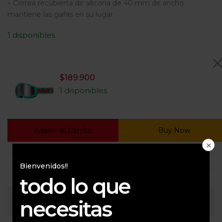
– Correa recubierta de silicona de 40 mm de ancho
mantiene las gafas en su lugar
1 disponibles
$
189.900
1 disponibles
Añadir Al Carrito
Buy Now
Bienvenidos!!
todo lo que
necesitas
Consultar