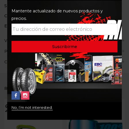
SKU:
2820
Mantente actualizado de nuevos productos y
Categoría:
Goggles
precios.
Etiquetas:
100%
,
Goggles
,
Strata
Valoraciones (0)
Políticas de la tienda
Consultas
RELATED PRODUCTS
No, I’m not interested.