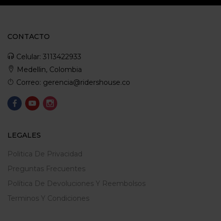
CONTACTO
Celular: 3113422933
Medellin, Colombia
Correo: gerencia@ridershouse.co
LEGALES
Politica De Privacidad
Preguntas Frecuentes
Política De Devoluciones Y Reembolsos
Terminos Y Condiciones