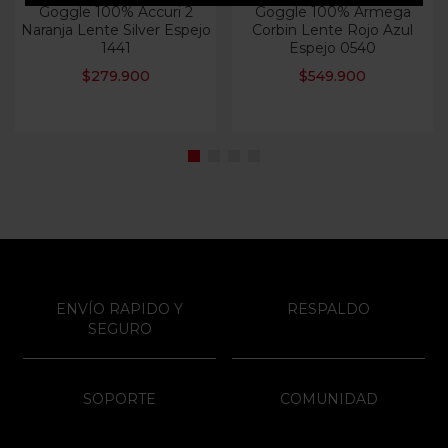
Goggle 100% Accuri 2
Goggle 100% Armega
Naranja Lente Silver Espejo
Corbin Lente Rojo Azul
1441
Espejo 0540
$
279.900
$
549.900
ENVÍO RAPIDO Y
RESPALDO
SEGURO
SOPORTE
COMUNIDAD