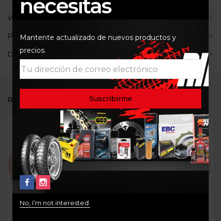
necesitas
Valoraciones (0)
Políticas de la tienda
Mantente actualizado de nuevos productos y
precios.
Consultas
RELATED PRODUCTS
Out Of Stock
Out Of Stock
No, I’m not interested.