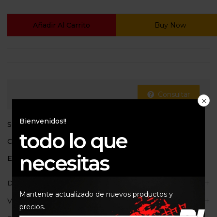
Añadir Al Carrito
Buy Now
Consultar
Bienvenidos!!
SKU:
8059347496184
todo lo que
Categoría:
Goggles
necesitas
Etiquetas:
Alpinestar
,
Goggles
,
Vision 5
Descripción
Mantente actualizado de nuevos productos y
Valoraciones (0)
precios.