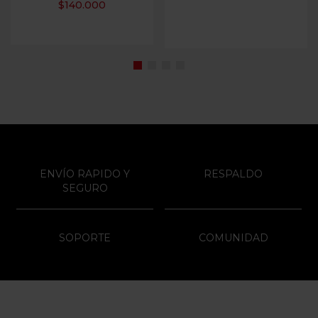
$
140.000
ENVÍO RAPIDO Y
RESPALDO
SEGURO
SOPORTE
COMUNIDAD