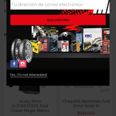
Políticas de la tienda
Consultas
RELATED PRODUCTS
Out Of Stock
No, I’m not interested.
Jersey Moto
Chaqueta Alpinestars Avid
ALPINESTARS Fluid
Wind Verde M
Chaser Negro Blanco
$
335.000