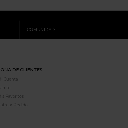
COMUNIDAD
ZONA DE CLIENTES
i Cuenta
arrito
is Favoritos
atrear Pedido