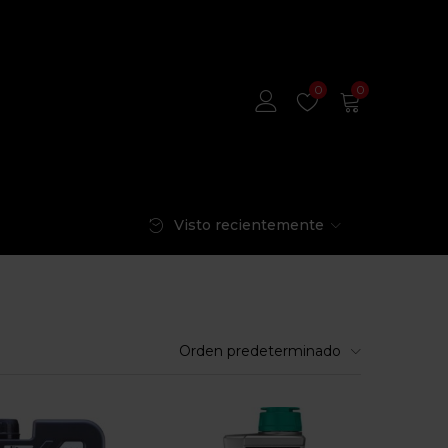
0
0
Visto recientemente
Orden predeterminado