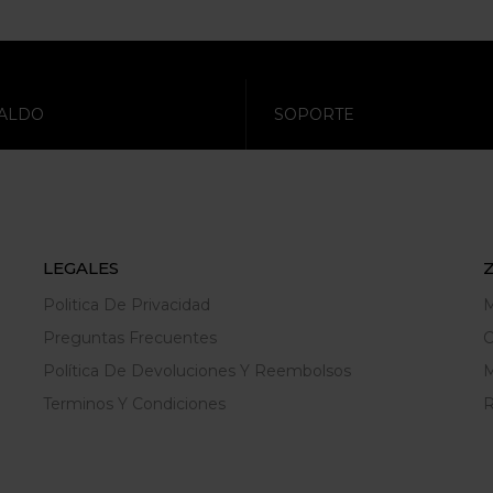
ALDO
SOPORTE
LEGALES
Politica De Privacidad
M
Preguntas Frecuentes
C
Política De Devoluciones Y Reembolsos
M
Terminos Y Condiciones
R