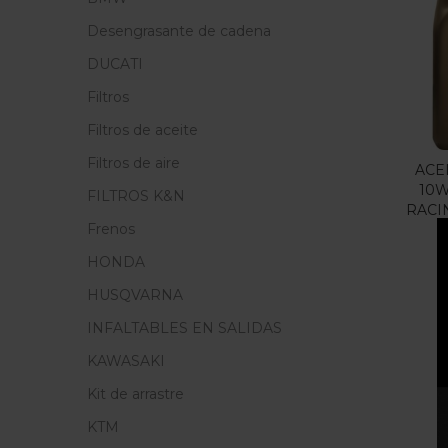
Precio
Desengrasante de cadena
F
DUCATI
Filtros
En
Filtros de aceite
Filtros de aire
ACE
10W
FILTROS K&N
RACI
Cate
Frenos
Cate
HONDA
HUSQVARNA
INFALTABLES EN SALIDAS
KAWASAKI
Kit de arrastre
KTM