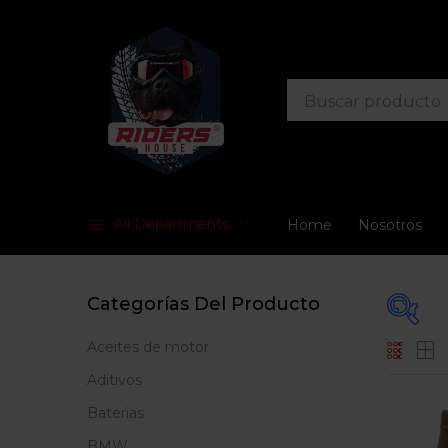
All Departments
Home
Nosotros
Categorías Del Producto
Aceites de motor
Prec
Aditivos
Baterias
BMW