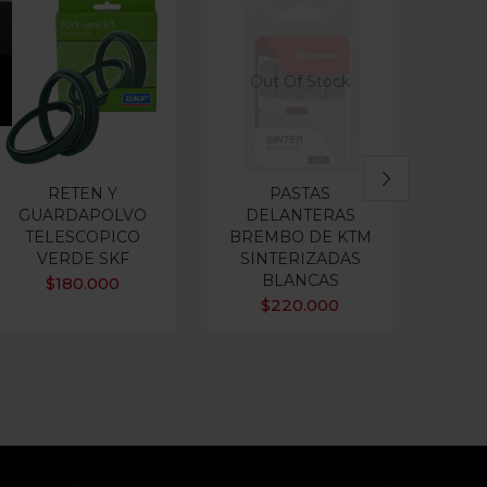
Out Of Stock
RETEN Y
PASTAS
C
GUARDAPOLVO
DELANTERAS
S
TELESCOPICO
BREMBO DE KTM
$
69.
VERDE SKF
SINTERIZADAS
BLANCAS
$
180.000
$
220.000