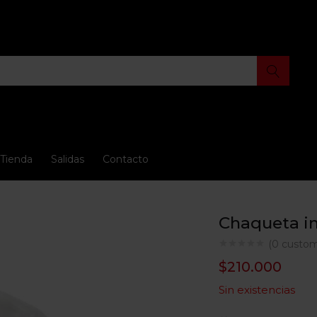
Tienda
Salidas
Contacto
Chaqueta i
(
0
custom
$
210.000
Sin existencias