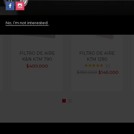
-19%
Out Of Stock
Out Of Stock
No, I’m not interested.
FILTRO DE AIRE
FILTRO DE AIRE
K&N KTM 790
KTM 1290
$
400.000
1
Valorado con
$
180.000
$
145.000
5.00
de 5