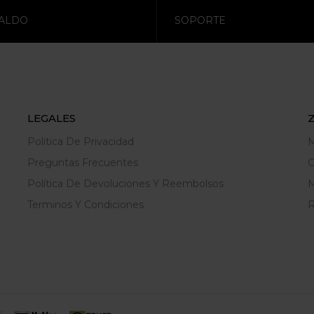
ALDO
SOPORTE
LEGALES
Politica De Privacidad
M
Preguntas Frecuentes
C
Política De Devoluciones Y Reembolsos
M
Terminos Y Condiciones
R