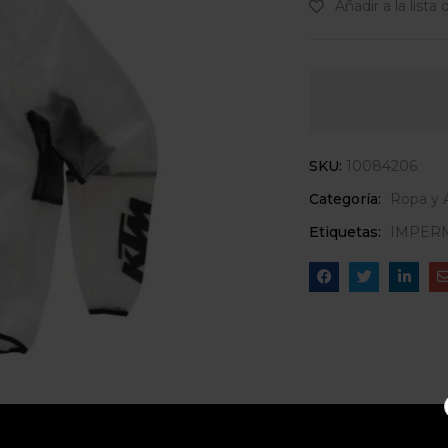
Añadir a la lista
SKU:
10084206
Categoría:
Ropa y 
Etiquetas:
IMPER