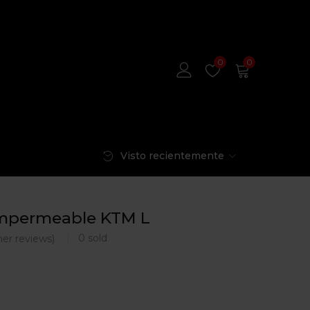
0
0
Visto recientemente
mpermeable KTM L
0
sold
er reviews)