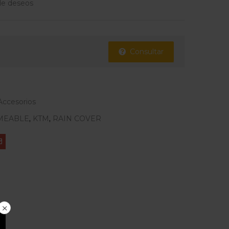
 de deseos
Consultar
Accesorios
MEABLE
,
KTM
,
RAIN COVER