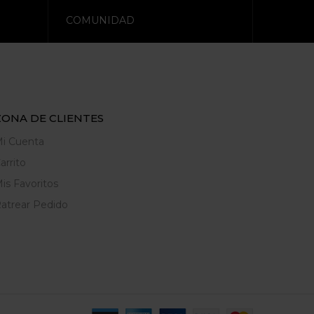
COMUNIDAD
ZONA DE CLIENTES
i Cuenta
arrito
is Favoritos
atrear Pedido