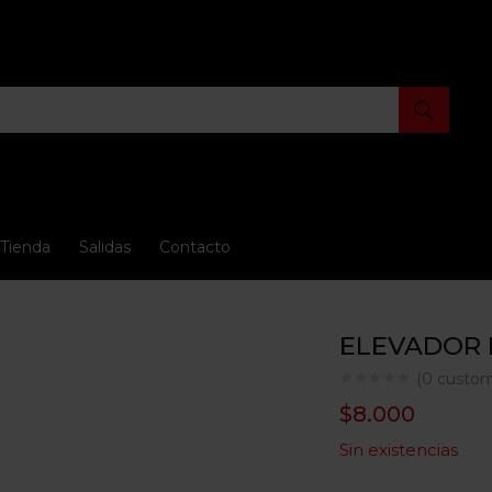
Tienda
Salidas
Contacto
ELEVADOR 
(
0
custom
$
8.000
Sin existencias