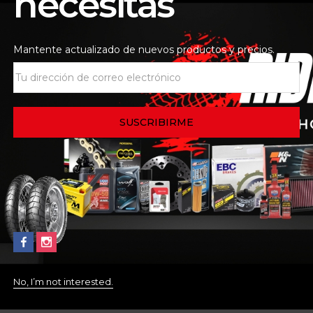
necesitas
Mantente actualizado de nuevos productos y precios.
 de la tienda
Consultas
r de octanaje altamente concentrado.
o ingerir
No, I’m not interested.