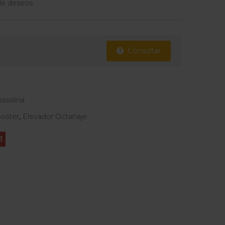
 de deseos
Consultar
gasolina
oster
,
Elevador Octanaje