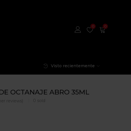
0
0
Visto recientemente
DE OCTANAJE ABRO 35ML
0
sold
er reviews)