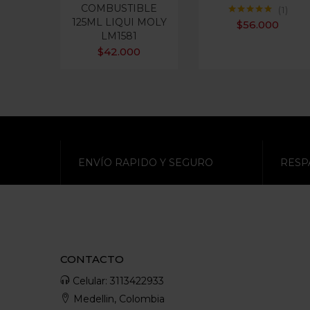
COMBUSTIBLE
1
125ML LIQUI MOLY
Valorado con
$
56.000
5.00
de 5
LM1581
$
42.000
ENVÍO RAPIDO Y SEGURO
RESP
CONTACTO
Celular: 3113422933
Medellin, Colombia