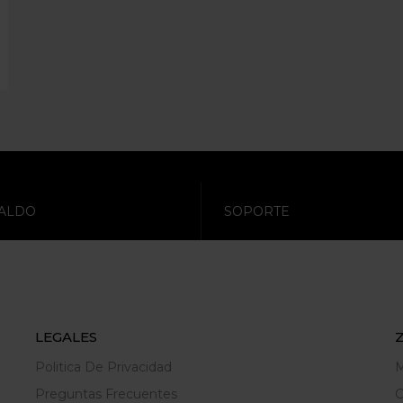
ALDO
SOPORTE
LEGALES
Politica De Privacidad
M
Preguntas Frecuentes
C