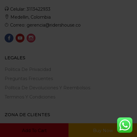
Celular: 3113422933
Medellin, Colombia
Correo: gerencia@ridershouse.co
LEGALES
Politica De Privacidad
Preguntas Frecuentes
Política De Devoluciones Y Reembolsos
Terminos Y Condiciones
ZONA DE CLIENTES
Mi Cuenta
Add To Cart
Buy Now
Carrito