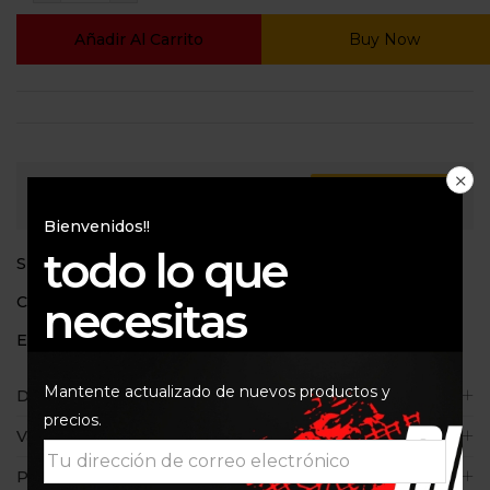
Añadir Al Carrito
Buy Now
Consultar
Bienvenidos!!
todo lo que
SKU:
ISON151
Categorías:
650
,
Filtros de aceite
necesitas
Etiquetas:
BMW 650GS
,
ISON 151
Mantente actualizado de nuevos productos y
Descripción
precios.
Valoraciones (0)
Políticas de la tienda