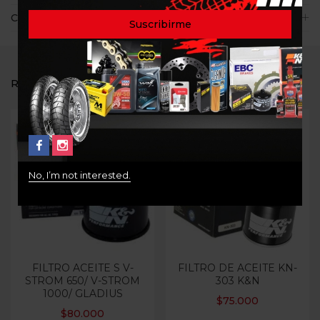
Consultas
RELATED PRODUCTS
No, I’m not interested.
FILTRO ACEITE S V-
FILTRO DE ACEITE KN-
STROM 650/ V-STROM
303 K&N
1000/ GLADIUS
$
75.000
$
80.000