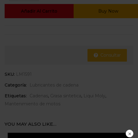
Añadir Al Carrito
Buy Now
Consultar
SKU:
LM1591
Categoría:
Lubricantes de cadena
Etiquetas:
Cadenas
,
Grasa sintetica
,
Liqui Moly
,
Mantenimiento de motos
YOU MAY ALSO LIKE…