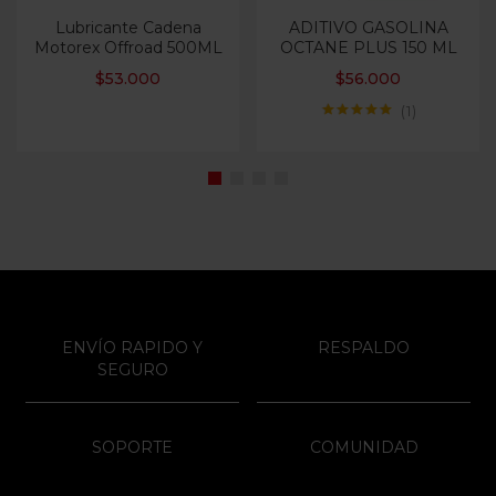
Lubricante Cadena
ADITIVO GASOLINA
Motorex Offroad 500ML
OCTANE PLUS 150 ML
$
53.000
$
56.000
1
Valorado con
5.00
de 5
ENVÍO RAPIDO Y
RESPALDO
SEGURO
SOPORTE
COMUNIDAD