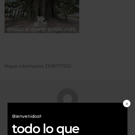
Mayor información 3108777932
Bienvenidos!!
todo lo que
Ricardo Gerencia