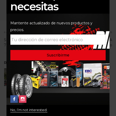
necesitas
All Author Posts
Mantente actualizado de nuevos productos y
precios.
Previous
Next
SIERRA NEVADA COCUY
PERIMETRAL LA
7 al 11 de agosto
GUAJIRA Junio 30 a 6 Julio
RELATED POSTS
PARQUE DE LOS NEVADOS 19 al 21 Julio
13 de abril de 2024
0
No, I’m not interested.