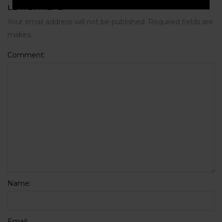
LEAVE A REPLY
Your email address will not be published. Required fields are
makes.
Comment:
Name:
Email: