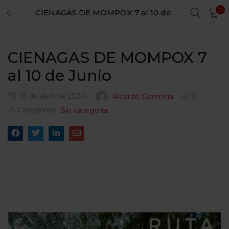
0
CIENAGAS DE MOMPOX 7 al 10 de Junio
LOGIN
REGISTER
Enter your username and password to login.
CIENAGAS DE MOMPOX 7
al 10 de Junio
13 de abril de 2024
0
Ricardo Gerencia
Remember me
Categories:
Sin categoría
Login
Lost password?