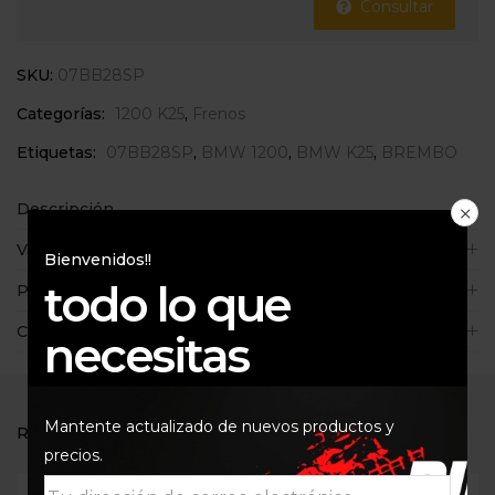
Consultar
SKU:
07BB28SP
Categorías:
1200 K25
,
Frenos
Etiquetas:
07BB28SP
,
BMW 1200
,
BMW K25
,
BREMBO
Descripción
Valoraciones (0)
Bienvenidos!!
todo lo que
Políticas de la tienda
Consultas
necesitas
Mantente actualizado de nuevos productos y
RELATED PRODUCTS
precios.