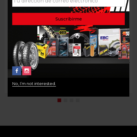
MANUAL DE SERVICIO
PASTILLAS DELANTERAS
1200 GS K25
KTM 790 890 1290
BREMBO
$
360.000
No, I’m not interested.