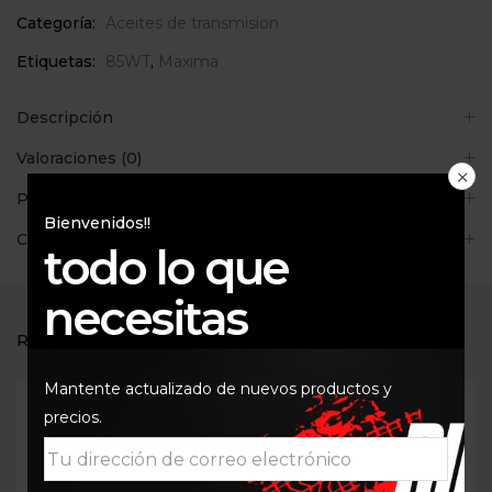
Categoría:
Aceites de transmision
Etiquetas:
85WT
,
Maxima
Descripción
Valoraciones (0)
Políticas de la tienda
Bienvenidos!!
Consultas
todo lo que
necesitas
RELATED PRODUCTS
Mantente actualizado de nuevos productos y
precios.
Out Of Stock
Out Of Stock