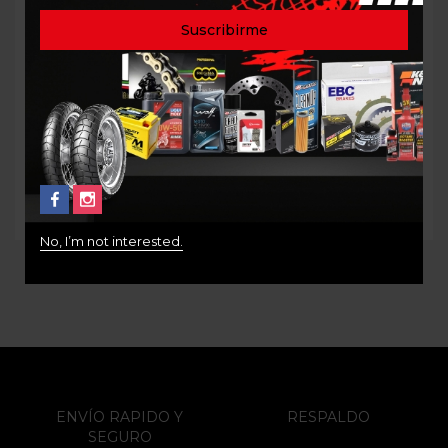
LUBRICANTE CADENA
LUBRICANTE SINTETICO
OFF ROAD MAXIMA SYN
PARA FILTROS DE AIRE
CHAIN GUARD 220ml
FAB 1 557ML
$
48.000
$
58.000
No, I’m not interested.
ENVÍO RAPIDO Y
RESPALDO
SEGURO