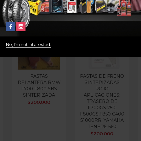
Out Of Stock
No, I’m not interested.
PASTAS
PASTAS DE FRENO
DELANTERA BMW
SINTERIZADAS
F700 F800 SBS
ROJO
SINTERIZADA
APLICACIONES:
TRASERO DE
$
200.000
F700GS 750,
F800GS,F850 C400
S1000RR. YAMAHA
TENERE 660
$
200.000