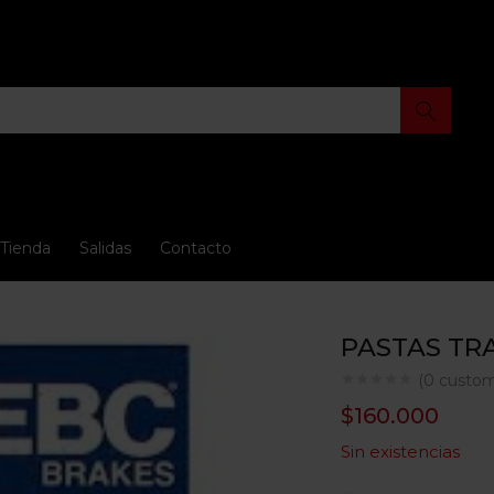
Tienda
Salidas
Contacto
PASTAS TR
(
0
custom
$
160.000
Sin existencias