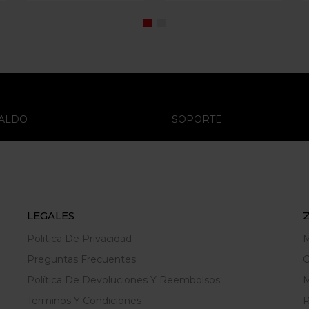
ALDO
SOPORTE
LEGALES
Politica De Privacidad
M
Preguntas Frecuentes
C
Política De Devoluciones Y Reembolsos
M
Terminos Y Condiciones
R