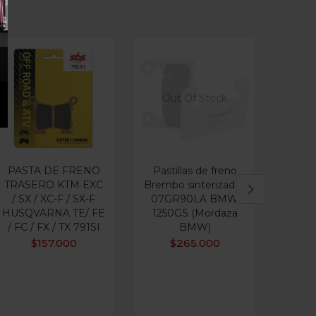
Out Of Stock
Ou
PASTA DE FRENO
Pastillas de freno
PAST
TRASERO KTM EXC
Brembo sinterizadas
TRA
/ SX / XC-F / SX-F
07GR90LA BMW
VE
HUSQVARNA TE/ FE
1250GS (Mordaza
SI
/ FC / FX / TX 791SI
BMW)
$
157.000
$
265.000