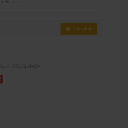
 de deseos
Consultar
X250
,
XR300
,
XR650