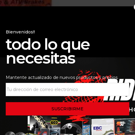
Bienvenidos!!
 de la tienda
Consultas
todo lo que
necesitas
en componentes de alta calidad, ofreciendo un excelente 
s, lo que significa que están hechas de un compuesto metál
condiciones exigentes.
Mantente actualizado de nuevos productos y precios.
ido por sus componentes de freno.
rasero.
 potente y una vida útil más larga de las pastillas.