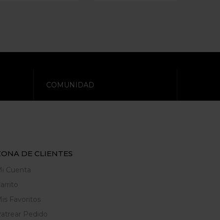
COMUNIDAD
ZONA DE CLIENTES
i Cuenta
arrito
is Favoritos
atrear Pedido