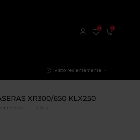
0
0
Visto recientemente
ASERAS XR300/650 KLX250
0
sold
er reviews)