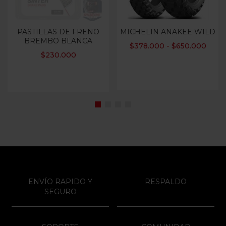
PASTILLAS DE FRENO
MICHELIN ANAKEE WILD
BREMBO BLANCA
$
378.000
-
$
650.000
$
230.000
ENVÍO RAPIDO Y
RESPALDO
SEGURO