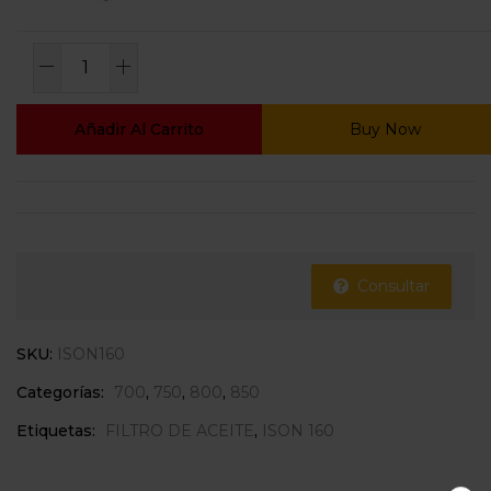
Añadir Al Carrito
Buy Now
Consultar
SKU:
ISON160
Categorías:
700
,
750
,
800
,
850
Etiquetas:
FILTRO DE ACEITE
,
ISON 160