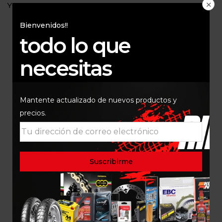
YOU MAY ALSO LIKE…
Bienvenidos!!
todo lo que
necesitas
Mantente actualizado de nuevos productos y
precios.
FILTRO DE ACEITE K&N
KN-164
$
84.000