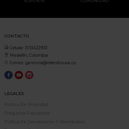
SOPORTE
COMUNIDAD
CONTACTO
Celular: 3113422933
Medellin, Colombia
Correo: gerencia@ridershouse.co
LEGALES
Politica De Privacidad
Preguntas Frecuentes
Política De Devoluciones Y Reembolsos