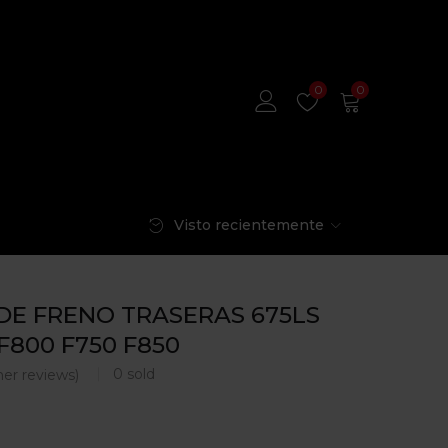
0
0
Visto recientemente
 DE FRENO TRASERAS 675LS
800 F750 F850
0
sold
er reviews)