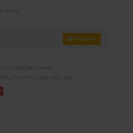
 de deseos
Consultar
00
,
750
,
800
,
850
,
Frenos
BMW
,
F700
,
F750
,
F800
,
F850
,
SBS