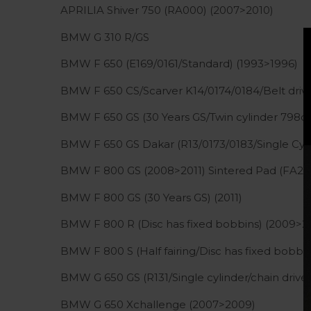
APRILIA Shiver 750 (RA000) (2007>2010)
BMW G 310 R/GS
BMW F 650 (E169/0161/Standard) (1993>1996)
BMW F 650 CS/Scarver K14/0174/0184/Belt drive
BMW F 650 GS (30 Years GS/Twin cylinder 798cc
BMW F 650 GS Dakar (R13/0173/0183/Single Cyli
BMW F 800 GS (2008>2011) Sintered Pad (FA2
BMW F 800 GS (30 Years GS) (2011)
BMW F 800 R (Disc has fixed bobbins) (2009>20
BMW F 800 S (Half fairing/Disc has fixed bobbi
BMW G 650 GS (R131/Single cylinder/chain drive
BMW G 650 Xchallenge (2007>2009)