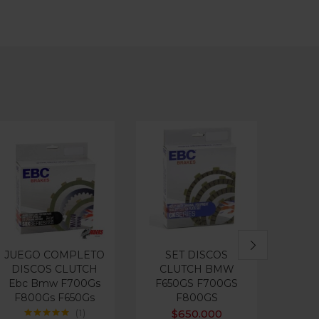
JUEGO COMPLETO
SET DISCOS
PAST
DISCOS CLUTCH
CLUTCH BMW
EB
Ebc Bmw F700Gs
F650GS F700GS
F800Gs F650Gs
F800GS
$
650.000
1