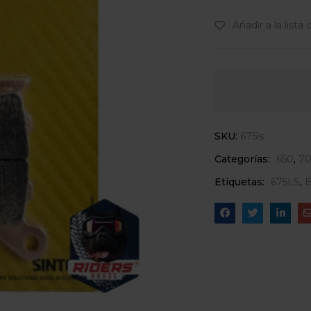
Añadir a la lista
SKU:
675ls
Categorías:
650
,
7
Etiquetas:
675LS
,