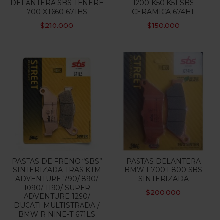
DELANTERA SBS TENERE
1200 K50 K51 SBS
700 XT660 671HS
CERAMICA 674HF
Categorias
$
210.000
$
150.000
PASTAS DE FRENO “SBS”
PASTAS DELANTERA
SINTERIZADA TRAS KTM
BMW F700 F800 SBS
ADVENTURE 790/ 890/
SINTERIZADA
1090/ 1190/ SUPER
$
200.000
ADVENTURE 1290/
DUCATI MULTISTRADA /
BMW R NINE-T 671LS