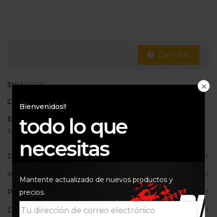
Consultar
SKU:
lx1293
Categorías:
700
,
800
Bienvenidos!!
todo lo que
Etiquetas:
BMW
,
F700gs
,
F800gs
,
lx1293
,
Malhe
,
Mantenimiento de motos
necesitas
Descripción
Valoraciones (0)
Mantente actualizado de nuevos productos y
Políticas de la tienda
precios.
Consultas