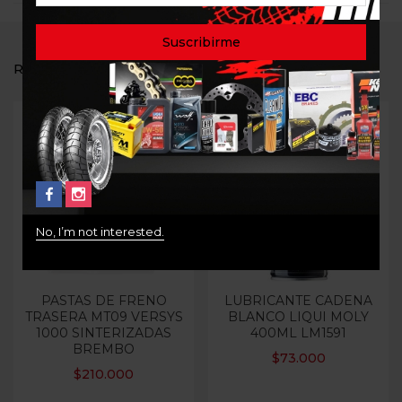
RELATED PRODUCTS
Out Of Stock
No, I’m not interested.
PASTAS DE FRENO
LUBRICANTE CADENA
TRASERA MT09 VERSYS
BLANCO LIQUI MOLY
1000 SINTERIZADAS
400ML LM1591
BREMBO
$
73.000
$
210.000