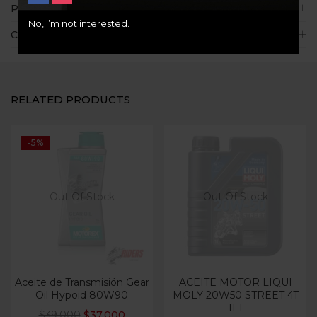
Políticas de la tienda
No, I’m not interested.
Consultas
RELATED PRODUCTS
-5%
Out Of Stock
Out Of Stock
Aceite de Transmisión Gear
ACEITE MOTOR LIQUI
Oil Hypoid 80W90
MOLY 20W50 STREET 4T
1LT
$
39.000
$
37.000