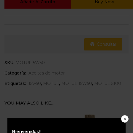
Añadir Al Carrito
Buy Now
Consultar
SKU:
MOTUL15W50
Categoría:
Aceites de motor
Etiquetas:
15w50
,
MOTUL
,
MOTUL 15W50
,
MOTUL 5100
YOU MAY ALSO LIKE…
Bienvenidos!!