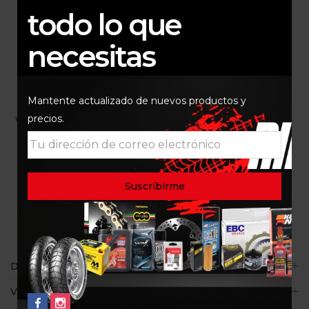
todo lo que
necesitas
Mantente actualizado de nuevos productos y
ACEITE MOTOR 15W50
ENI 15W50 4T 1LT
precios.
WOLF RACING ESTER 1LT
$
41.000
$
50.000
Descripción
Valoraciones (0)