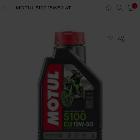
0
MOTUL 5100 15W50 4T
LOGIN
REGISTER
Enter your username and password to login.
Remember me
Login
Lost password?