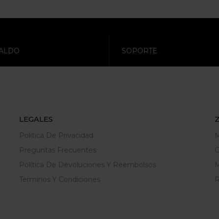
ALDO
SOPORTE
LEGALES
Politica De Privacidad
M
Preguntas Frecuentes
C
Política De Devoluciones Y Reembolsos
M
Terminos Y Condiciones
R