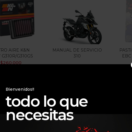
$216.000
$260.000
:
—
ILTRO
 oferta
(15)
TRO AIRE K&N
MANUAL DE SERVICIO
PAST
G310R/G310GS
310
EBC
gorias
$
260.000
gorias
Bienvenidos!!
todo lo que
necesitas