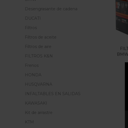
Precio
Desengrasante de cadena
F
DUCATI
Filtros
En
Filtros de aceite
Filtros de aire
FIL
BMW 
FILTROS K&N
Cate
Frenos
Cate
HONDA
HUSQVARNA
INFALTABLES EN SALIDAS
KAWASAKI
Kit de arrastre
KTM