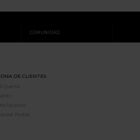
COMUNIDAD
ZONA DE CLIENTES
i Cuenta
arrito
is Favoritos
atrear Pedido