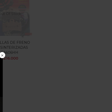
Out Of Stock
ILLAS DE FRENO
 SINTERIZADAS
FA606HH
$
216.000