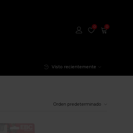
0
0
Visto recientemente
Orden predeterminado