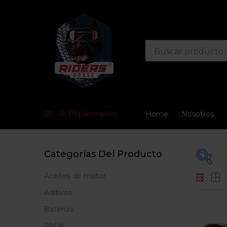
All Departments
Home
Nosotros
Categorías Del Producto
Aceites de motor
Prec
Aditivos
Baterias
BMW