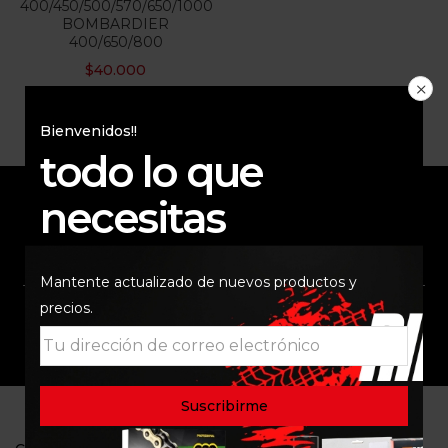
400/450/500/570/650/1000
BOMBARDIER
400/650/800
$
40.000
Bienvenidos!!
todo lo que
necesitas
ENVÍO RAPIDO Y
RESPALDO
SEGURO
Mantente actualizado de nuevos productos y
precios.
SOPORTE
COMUNIDAD