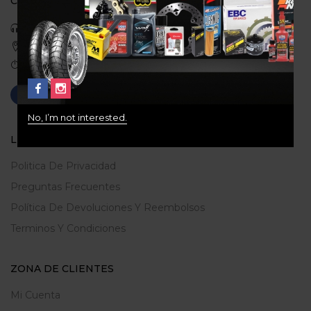
CONTACTO
Celular: 3113422933
Medellin, Colombia
Correo: gerencia@ridershouse.co
No, I’m not interested.
LEGALES
Politica De Privacidad
Preguntas Frecuentes
Política De Devoluciones Y Reembolsos
Terminos Y Condiciones
ZONA DE CLIENTES
Mi Cuenta