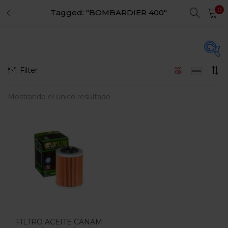
0
Tagged: "BOMBARDIER 400"
LOGIN
REGISTER
Enter your username and password to login.
Filter
En oferta
(15)
Mostrando el único resultado
Remember me
Login
Categorias
Lost password?
Categorias
FILTRO ACEITE CANAM