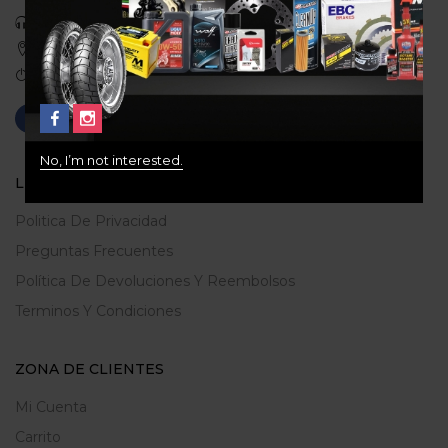
Celular: 3113422933
Medellin, Colombia
Correo: gerencia@ridershouse.co
No, I’m not interested.
LEGALES
Politica De Privacidad
Preguntas Frecuentes
Política De Devoluciones Y Reembolsos
Terminos Y Condiciones
ZONA DE CLIENTES
Mi Cuenta
Carrito