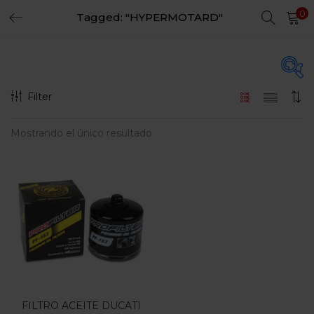
0
Tagged: "HYPERMOTARD"
LOGIN
REGISTER
Enter your username and password to login.
Filter
En oferta
(15)
Mostrando el único resultado
Remember me
Login
Categorias
Lost password?
Categorias
FILTRO ACEITE DUCATI