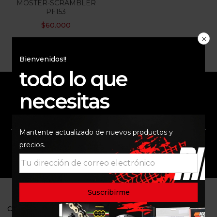
MOSTER-SCRAMBLER
PF153
$
60.000
Bienvenidos!!
todo lo que
necesitas
ENVÍO RAPIDO Y
RESPALDO
SEGURO
Mantente actualizado de nuevos productos y
precios.
SOPORTE
COMUNIDAD
CONTACTO