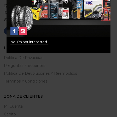
Celular: 3113422933
Medellin, Colombia
Correo: gerencia@ridershouse.co
No, I’m not interested.
LEGALES
Politica De Privacidad
Preguntas Frecuentes
Política De Devoluciones Y Reembolsos
Terminos Y Condiciones
ZONA DE CLIENTES
Mi Cuenta
Carrito