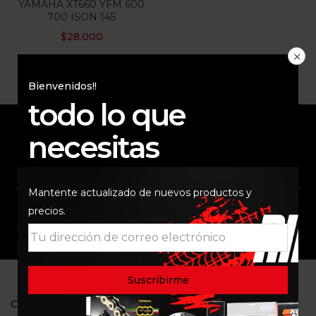
YAMAHA XT660 YFM 600
700 ISON 145
$
28.000
Bienvenidos!!
todo lo que
necesitas
ENVÍO RAPIDO Y
RESPALDO
SEGURO
Mantente actualizado de nuevos productos y
precios.
SOPORTE
COMUNIDAD
CONTACTO