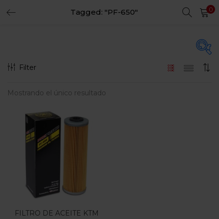
0
Tagged: "PF-650"
LOGIN
REGISTER
Enter your username and password to login.
Filter
En oferta
(15)
Mostrando el único resultado
Remember me
Login
Categorias
Lost password?
Categorias
FILTRO DE ACEITE KTM