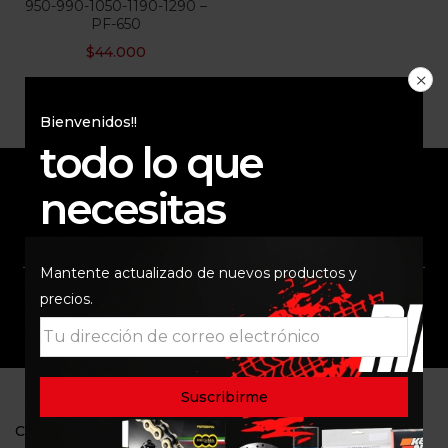
950-990-1050-1190-1290 –
PF-650
$
44.000
Bienvenidos!!
todo lo que
necesitas
ENVÍO RAPIDO Y
RESPALDO
SEGURO
Mantente actualizado de nuevos productos y
precios.
SOPORTE
COMUNIDAD
CONTACTO