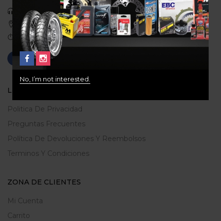
Celular: 3113422933
Medellin, Colombia
Correo: gerencia@ridershouse.co
No, I’m not interested.
LEGALES
Politica De Privacidad
Preguntas Frecuentes
Política De Devoluciones Y Reembolsos
Terminos Y Condiciones
ZONA DE CLIENTES
Mi Cuenta
Carrito