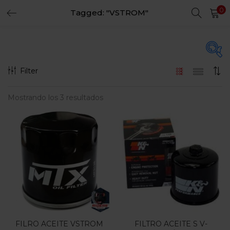
0
Tagged: "VSTROM"
LOGIN
REGISTER
Enter your username and password to login.
Filter
Precio
Mostrando los 3 resultados
Remember me
Login
$45.000
$90.000
Precio:
—
Lost password?
Filtro
En oferta
(15)
FILRO ACEITE VSTROM
FILTRO ACEITE S V-
Categorias