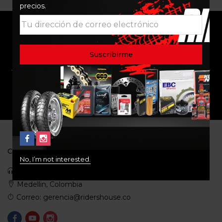
precios.
ENVÍO RAPIDO Y
RESPALDO
SEGURO
SOPORTE
COMUNIDAD
CONTACTO
No, I’m not interested.
Celular: 3113422933
Medellin, Colombia
Correo: gerencia@ridershouse.co