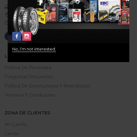
Celular: 3113422933
Medellin, Colombia
Correo: gerencia@ridershouse.co
No, I’m not interested.
LEGALES
Politica De Privacidad
Preguntas Frecuentes
Política De Devoluciones Y Reembolsos
Terminos Y Condiciones
ZONA DE CLIENTES
Mi Cuenta
Carrito