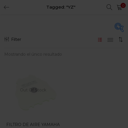
0
Tagged: "YZ"
LOGIN
REGISTER
Enter your username and password to login.
Filter
En oferta
(15)
Mostrando el único resultado
Remember me
Login
Categorias
Lost password?
Categorias
Out Of Stock
FILTRO DE AIRE YAMAHA