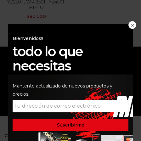
YZ250F, WR 250F, YZ450F
HIFLO
$
80.000
Bienvenidos!!
todo lo que
necesitas
ENVÍO RAPIDO Y
RESPALDO
SEGURO
Mantente actualizado de nuevos productos y
precios.
SOPORTE
COMUNIDAD
CONTACTO