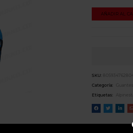
AÑADIR AL C
SKU:
80593476280
Categoría:
Guante
Etiquetas:
Alpinest