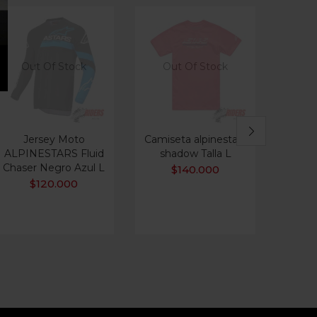
Out Of Stock
Out Of Stock
Jersey Moto
Camiseta alpinestars
J
ALPINESTARS Fluid
shadow Talla L
ALPIN
Chaser Negro Azul L
Tr
$
140.000
Amar
$
120.000