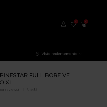
0
0
Visto recientemente
PINESTAR FULL BORE VE
O XL
0
sold
er reviews)