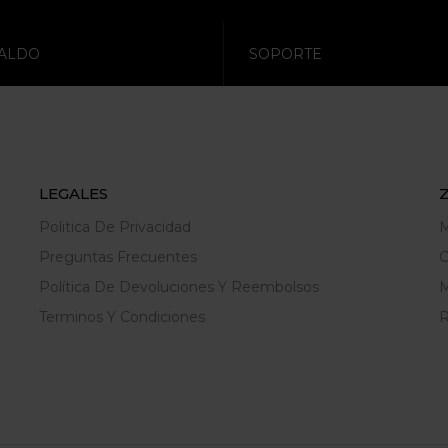
ALDO
SOPORTE
LEGALES
Politica De Privacidad
M
Preguntas Frecuentes
C
Política De Devoluciones Y Reembolsos
M
Terminos Y Condiciones
R