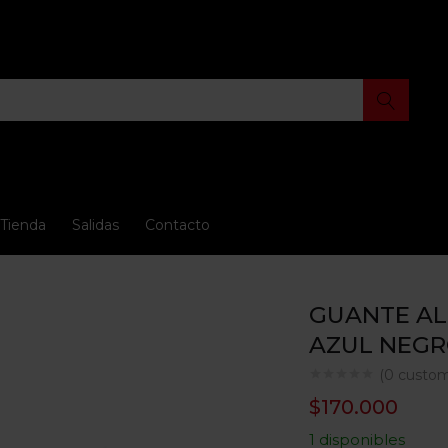
Tienda
Salidas
Contacto
GUANTE AL
AZUL NEGR
(
0
custom
$
170.000
1 disponibles