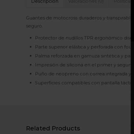
Descripción
Valoraciones (0)
Políticas
Guantes de motocross duraderos y transpirable
seguro.
Protector de nudillos TPR ergonómico dise
Parte superior elástica y perforada con four
Palma reforzada en gamuza sintética y parch
Impresión de silicona en el primer y segun
Puño de neopreno con correa integrada y len
Superficies compatibles con pantalla táctil p
Related Products