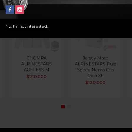
No, I’m not interested.
Out Of Stock
Out Of Stock
CHOMPA
Jersey Moto
ALPINESTARS
ALPINESTARS Fluid
AGELESS M
Speed Negro Gris
Rojo XL
$
210.000
$
120.000