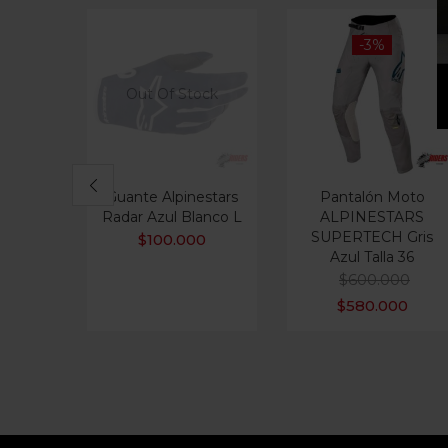
-3%
Out Of Stock
Guante Alpinestars
Pantalón Moto
Radar Azul Blanco L
ALPINESTARS
SUPERTECH Gris
$
100.000
Azul Talla 36
$
600.000
$
580.000