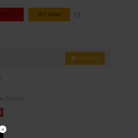
ARRITO
BUY NOW
Consultar
4
s
ar
,
Guantes