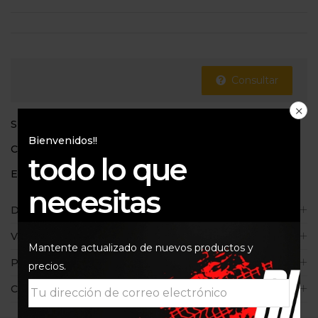
Consultar
SKU:
8059175082641
Bienvenidos!!
Categoría:
Pantalones
todo lo que
Etiqueta:
Alpinestar
necesitas
Descripción
Valoraciones (0)
Mantente actualizado de nuevos productos y
Políticas de la tienda
precios.
Consultas