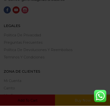
LEGALES
Politica De Privacidad
Preguntas Frecuentes
Política De Devoluciones Y Reembolsos
Terminos Y Condiciones
ZONA DE CLIENTES
Mi Cuenta
Carrito
Mis Favoritos
Add To Cart
Buy Now
Ratrear Pedido