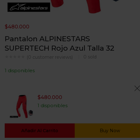
$
480.000
Pantalon ALPINESTARS
SUPERTECH Rojo Azul Talla 32
0
sold
(
0
customer reviews)
1 disponibles
$
480.000
1 disponibles
Añadir Al Carrito
Buy Now