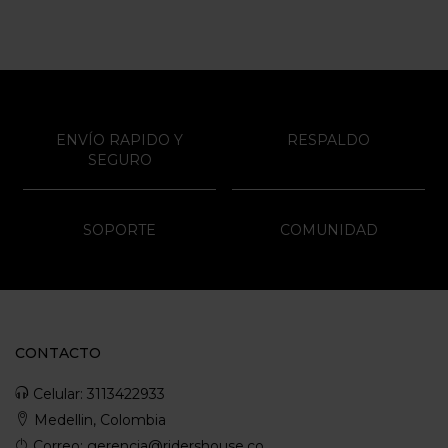
ENVÍO RAPIDO Y
RESPALDO
SEGURO
SOPORTE
COMUNIDAD
CONTACTO
Celular: 3113422933
Medellin, Colombia
Correo: gerencia@ridershouse.co