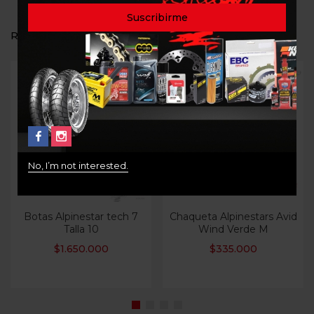
RELATED PRODUCTS
Out Of Stock
Out Of Stock
No, I’m not interested.
Botas Alpinestar tech 7
Chaqueta Alpinestars Avid
Talla 10
Wind Verde M
$
1.650.000
$
335.000