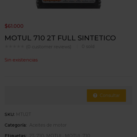
$
61.000
MOTUL 710 2T FULL SINTETICO
0
sold
(
0
customer reviews)
Sin existencias
Consultar
SKU:
MTU2T
Categoría:
Aceites de motor
Etiquetas:
2T
,
710
,
MOTUL
,
MOTUL 710