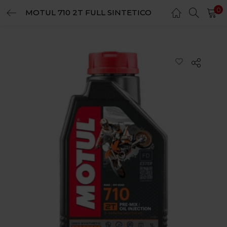
0
MOTUL 710 2T FULL SINTETICO
LOGIN
REGISTER
Enter your username and password to login.
Remember me
Login
Lost password?