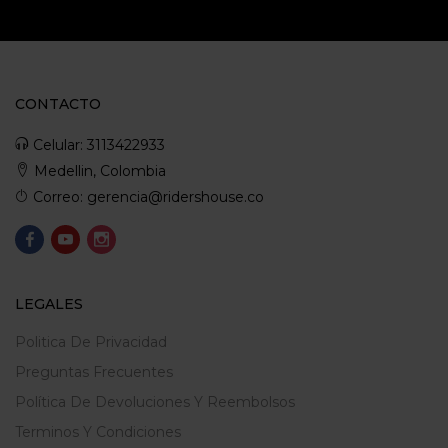
CONTACTO
Celular: 3113422933
Medellin, Colombia
Correo: gerencia@ridershouse.co
LEGALES
Politica De Privacidad
Preguntas Frecuentes
Política De Devoluciones Y Reembolsos
Terminos Y Condiciones