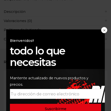
Descripción
Valoraciones (0)
Políticas de la tienda
Consultas
Bienvenidos!!
todo lo que
necesitas
RELATED PRODUCTS
-5%
Mantente actualizado de nuevos productos y
precios.
Out Of Stock