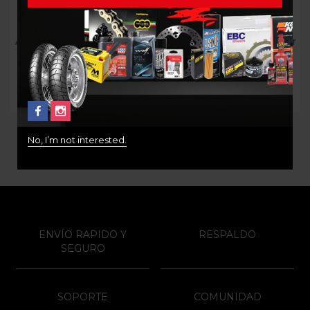
ACEITE MOTOREX CROSS
Aceite de Transmisión Gear
POWER 2T
Oil Hypoid 80W90
$
98.000
$
39.000
$
37.000
No, I’m not interested.
ENVÍO RAPIDO Y
RESPALDO
SEGURO
SOPORTE
COMUNIDAD