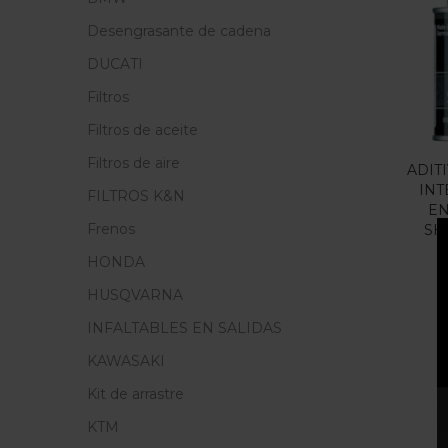
Cate
Desengrasante de cadena
Cate
DUCATI
Filtros
Filtros de aceite
Filtros de aire
ADIT
IN
FILTROS K&N
EN
Frenos
SH
HONDA
HUSQVARNA
INFALTABLES EN SALIDAS
KAWASAKI
Kit de arrastre
KTM