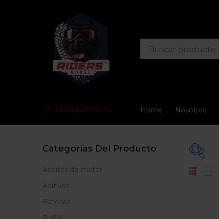
All Departments
Home
Nosotros
Categorías Del Producto
Aceites de motor
En
Aditivos
Baterias
BMW