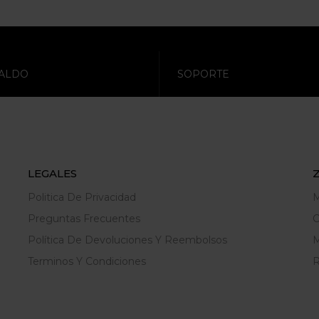
ALDO
SOPORTE
LEGALES
Politica De Privacidad
M
Preguntas Frecuentes
C
Política De Devoluciones Y Reembolsos
M
Terminos Y Condiciones
R