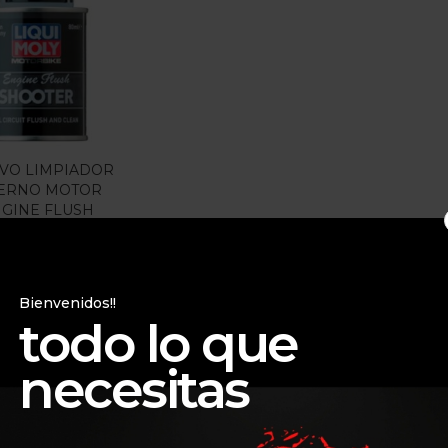
gorias
gorias
IVO LIMPIADOR
TERNO MOTOR
GINE FLUSH
OOTER 80ML
$
26.000
Bienvenidos!!
todo lo que
necesitas