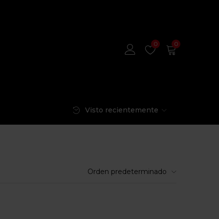
0
0
Visto recientemente
Orden predeterminado