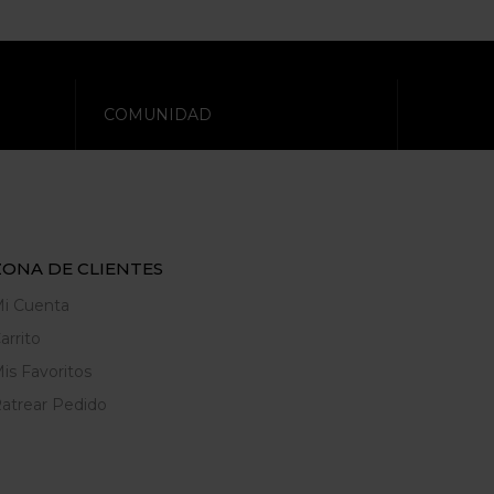
COMUNIDAD
ZONA DE CLIENTES
i Cuenta
arrito
is Favoritos
atrear Pedido