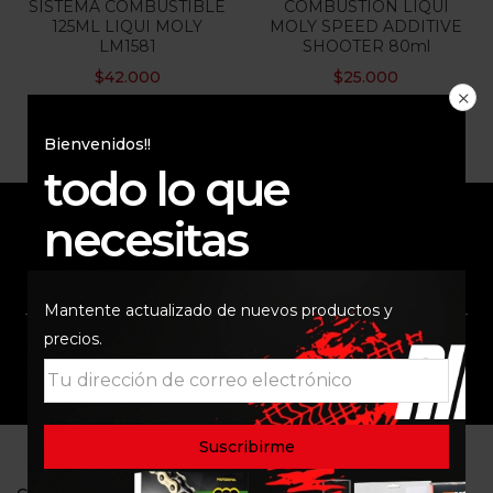
SISTEMA COMBUSTIBLE
COMBUSTION LIQUI
125ML LIQUI MOLY
MOLY SPEED ADDITIVE
Categorias
LM1581
SHOOTER 80ml
$
42.000
$
25.000
Bienvenidos!!
todo lo que
necesitas
ENVÍO RAPIDO Y
RESPALDO
SEGURO
Mantente actualizado de nuevos productos y
precios.
SOPORTE
COMUNIDAD