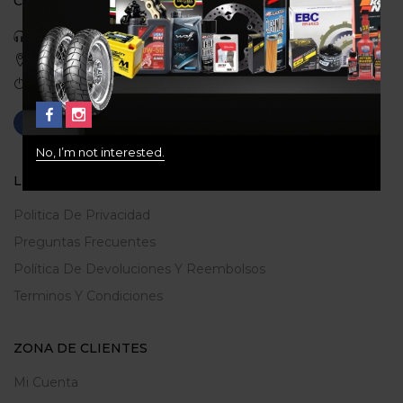
CONTACTO
Celular: 3113422933
Medellin, Colombia
Correo: gerencia@ridershouse.co
No, I’m not interested.
LEGALES
Politica De Privacidad
Preguntas Frecuentes
Política De Devoluciones Y Reembolsos
Terminos Y Condiciones
ZONA DE CLIENTES
Mi Cuenta