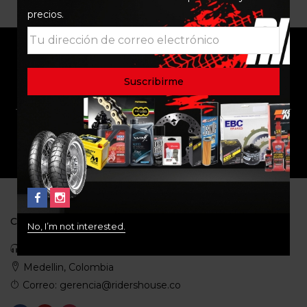
precios.
ENVÍO RAPIDO Y
RESPALDO
SEGURO
SOPORTE
COMUNIDAD
CONTACTO
No, I’m not interested.
Celular: 3113422933
Medellin, Colombia
Correo: gerencia@ridershouse.co