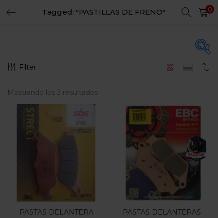
0
Tagged: "PASTILLAS DE FRENO"
LOGIN
REGISTER
Enter your username and password to login.
Filter
Precio
Mostrando los 3 resultados
Remember me
Login
$200.000
$360.000
Precio:
—
Lost password?
Filtro
En oferta
(15)
PASTAS DELANTERA
PASTAS DELANTERAS
Categorias