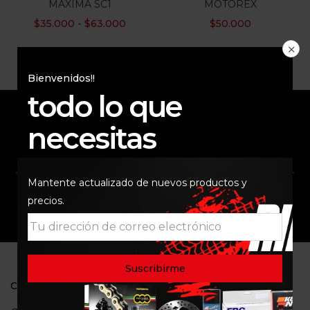
MAXIMA SC1
MOTOREX
$
35.000
-
$
63.000
$
50.000
Categorias
Bienvenidos!!
todo lo que
necesitas
ENVÍO RAPIDO Y
RESPALDO
SEGURO
Mantente actualizado de nuevos productos y
precios.
SOPORTE
COMUNIDAD
CONTACTO