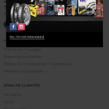
Celular: 3113422933
Medellin, Colombia
Correo: gerencia@ridershouse.co
No, I’m not interested.
LEGALES
Politica De Privacidad
Preguntas Frecuentes
Política De Devoluciones Y Reembolsos
Terminos Y Condiciones
ZONA DE CLIENTES
Mi Cuenta
Carrito