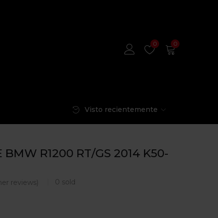
0
0
Visto recientemente
E BMW R1200 RT/GS 2014 K50-
0
sold
er reviews)