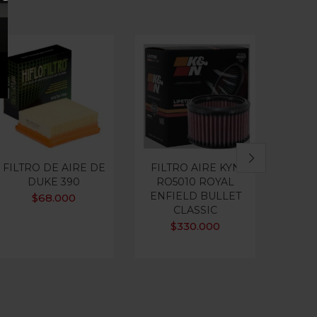
FILTRO DE AIRE DE
FILTRO AIRE KYN
FI
DUKE 390
RO5010 ROYAL
M
ENFIELD BULLET
F65
$
68.000
CLASSIC
$
330.000