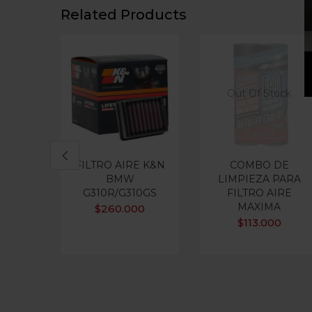
Related Products
Out Of Stock
FILTRO AIRE K&N
COMBO DE
BMW
LIMPIEZA PARA
G310R/G310GS
FILTRO AIRE
MAXIMA
$
260.000
$
113.000