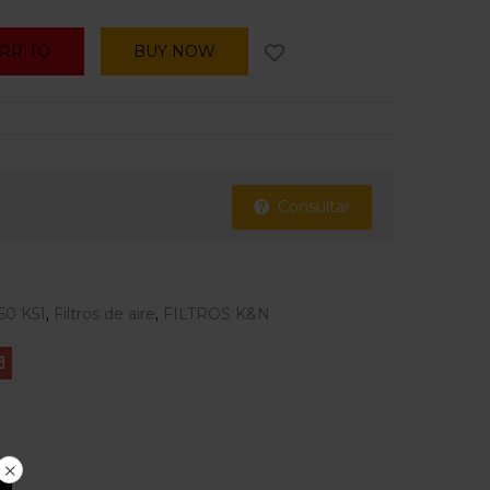
ARRITO
BUY NOW
Consultar
50 K51
,
Filtros de aire
,
FILTROS K&N