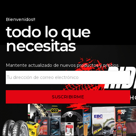
 de la tienda
Consultas
Bienvenidos!!
todo lo que
ique, mas fuerza, mas velocidad!!!
necesitas
to perdura hasta 100 veces mas que el original
que el normal solo 10.000km
os que la duracion de un filtro de aire depende de las condi
Mantente actualizado de nuevos productos y precios.
emplazado cada 12.000km (el original)… una buena opcion es
esto que es lavable, ademas de ello este filtro permite un
omienda carburarse la moto para obtener al maximo sus pre
onsiderable en el aumento de potencia de la moto