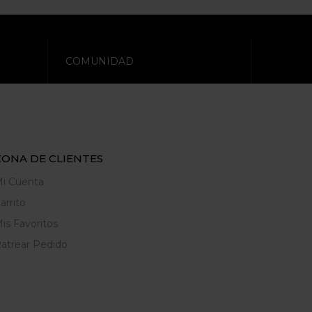
COMUNIDAD
ZONA DE CLIENTES
i Cuenta
arrito
is Favoritos
atrear Pedido