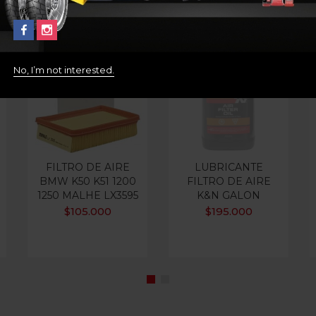
No, I’m not interested.
Out Of Stock
FILTRO DE AIRE
LUBRICANTE
BMW K50 K51 1200
FILTRO DE AIRE
1250 MALHE LX3595
K&N GALON
$
105.000
$
195.000