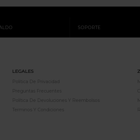
ALDO
SOPORTE
LEGALES
Politica De Privacidad
M
Preguntas Frecuentes
C
Política De Devoluciones Y Reembolsos
M
Terminos Y Condiciones
R