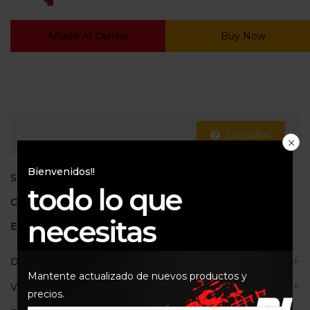
Añadir Al Carrito
Buy Now
Consultar
Bienvenidos!!
SKU:
8059347627809
todo lo que
Categoría:
Guantes
necesitas
Etiquetas:
Alpinestar
,
Guantes
Descripción
Mantente actualizado de nuevos productos y
Valoraciones (0)
precios.