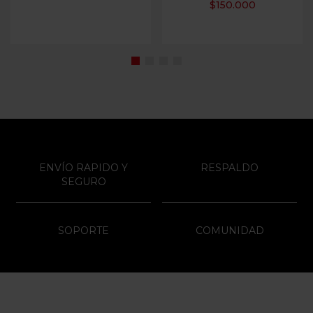
$
150.000
ENVÍO RAPIDO Y
RESPALDO
SEGURO
SOPORTE
COMUNIDAD