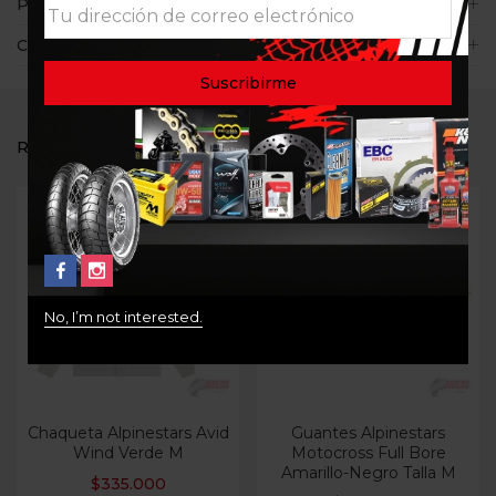
Políticas de la tienda
Consultas
RELATED PRODUCTS
Out Of Stock
Out Of Stock
No, I’m not interested.
Chaqueta Alpinestars Avid
Guantes Alpinestars
Wind Verde M
Motocross Full Bore
Amarillo-Negro Talla M
$
335.000