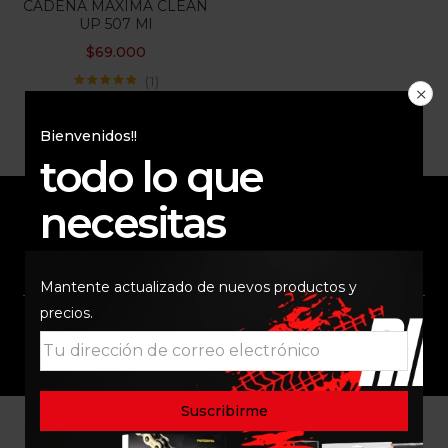
CADENA MAXIMA CLEAN
UP 507 Ml
$
69.000
1
Valorado con
5.00
de 5
Bienvenidos!!
todo lo que
necesitas
ENVÍO RAPIDO Y
RESPALDO
SEGURO
Mantente actualizado de nuevos productos y
precios.
SOPORTE
COMUNIDAD