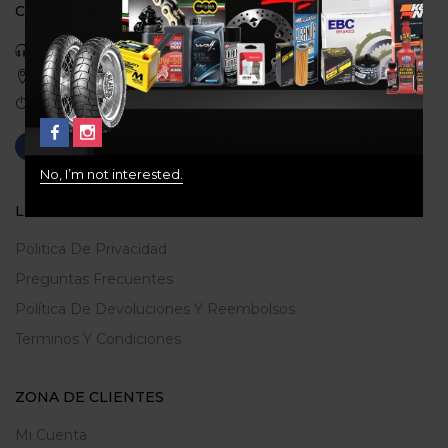
CONTACTO
Celular: 3113422933
Medellin, Colombia
Correo: gerencia@ridershouse.co
No, I’m not interested.
LEGALES
Politica De Privacidad
Preguntas Frecuentes
Política De Devoluciones Y Reembolsos
Terminos Y Condiciones
ZONA DE CLIENTES
Mi Cuenta