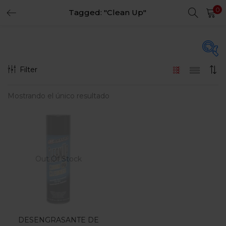
0
Tagged: "Clean Up"
LOGIN
REGISTER
Enter your username and password to login.
Filter
En oferta
(15)
Mostrando el único resultado
Remember me
Login
Categorias
Lost password?
Categorias
Out Of Stock
DESENGRASANTE DE