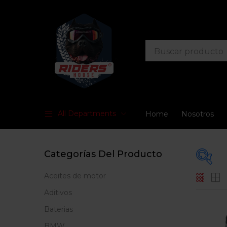
All Departments
Home
Nosotros
Categorías Del Producto
Aceites de motor
En
Aditivos
Baterias
BMW