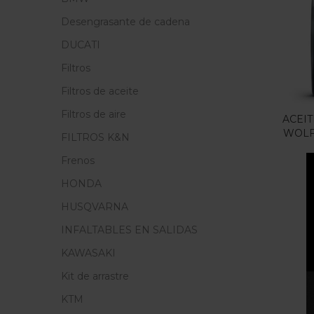
Cate
Desengrasante de cadena
Cate
DUCATI
Filtros
Filtros de aceite
Filtros de aire
ACEI
WOLF
FILTROS K&N
Frenos
HONDA
HUSQVARNA
INFALTABLES EN SALIDAS
KAWASAKI
Kit de arrastre
KTM