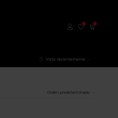
0
0
Visto recientemente
Orden predeterminado