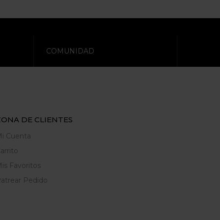
COMUNIDAD
ZONA DE CLIENTES
i Cuenta
arrito
is Favoritos
atrear Pedido