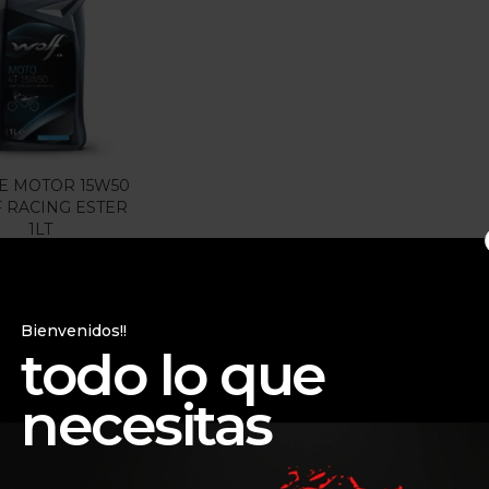
gorias
gorias
TE MOTOR 15W50
 RACING ESTER
1LT
$
50.000
Bienvenidos!!
todo lo que
necesitas