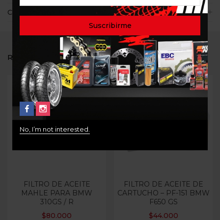
Consultas
RELATED PRODUCTS
Out Of Stock
No, I’m not interested.
FILTRO DE ACEITE
FILTRO DE ACEITE DE
MAHLE PARA BMW
CARTUCHO – PF-151 BMW
310GS / R
F650 GS
$
80.000
$
44.000