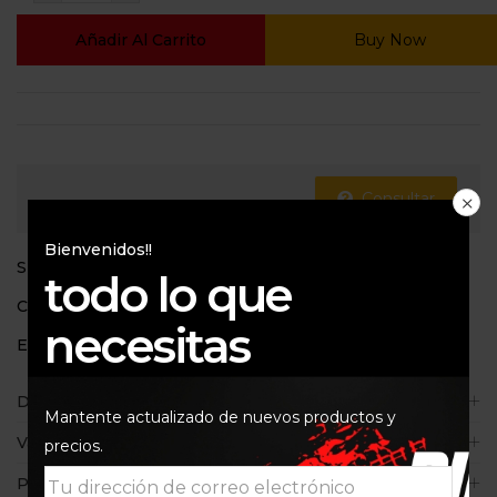
Añadir Al Carrito
Buy Now
Consultar
Bienvenidos!!
SKU:
ISON 147
todo lo que
Categoría:
Filtros de aceite
necesitas
Etiquetas:
ISON 147
,
RAPTOR 700
,
YAMAHA
Descripción
Mantente actualizado de nuevos productos y
Valoraciones (0)
precios.
Políticas de la tienda