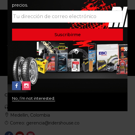
precios.
ENVÍO RAPIDO Y
RESPALDO
SEGURO
SOPORTE
COMUNIDAD
CONTACTO
No, I’m not interested.
Celular: 3113422933
Medellin, Colombia
Correo: gerencia@ridershouse.co